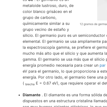
metaloide lustroso, duro, de
color blanco grisáceo en el
grupo de carbono,
químicamente similar a su
12 gramos de germani
grupo vecino de estaño y
silicio. El germanio puro es un semiconductor c
elemental. El germanio se usa ampliamente p
la espectroscopía gamma, se prefiere el ger
mucho más alto que el silicio y que aumenta l
gamma. El germanio se usa más que el silicio 
energía promedio necesaria para crear un
par
eV para el germanio, lo que proporciona a est
energía. Por otro lado, el germanio tiene una
(
E = 0.67 eV), que requiere operar el de
brecha
Diamante
. El diamante es una forma sólida 
dispuestos en una estructura cristalina llama
son muy buenos aislantes eléctricos, lo que ex