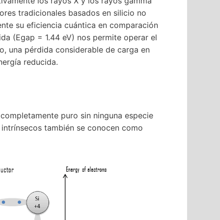
ctivamente los rayos X y los rayos gamma
es tradicionales basados ​​en silicio no
ente su eficiencia cuántica en comparación
bida (Egap = 1.44 eV) nos permite operar el
o, una pérdida considerable de carga en
nergía reducida.
completamente puro sin ninguna especie
s intrínsecos también se conocen como