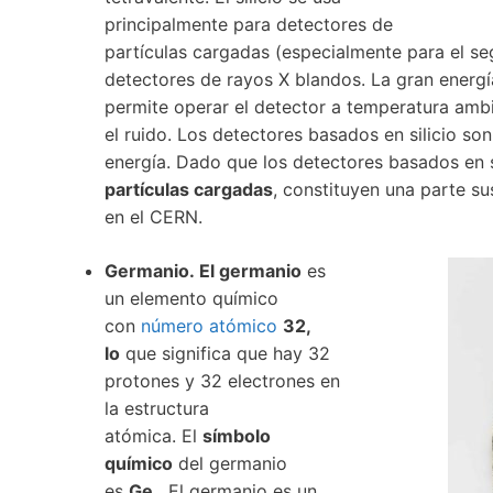
principalmente para detectores de
partículas cargadas (especialmente para el se
detectores de rayos X blandos. La gran energí
permite operar el detector a temperatura ambie
el ruido. Los detectores basados ​​en silicio so
energía. Dado que los detectores basados ​​en
partículas cargadas
, constituyen una parte su
en el CERN.
Germanio. El germanio
es
un elemento químico
con
número atómico
32,
lo
que significa que hay 32
protones y 32 electrones en
la estructura
atómica. El
símbolo
químico
del germanio
es
Ge
. El germanio es un