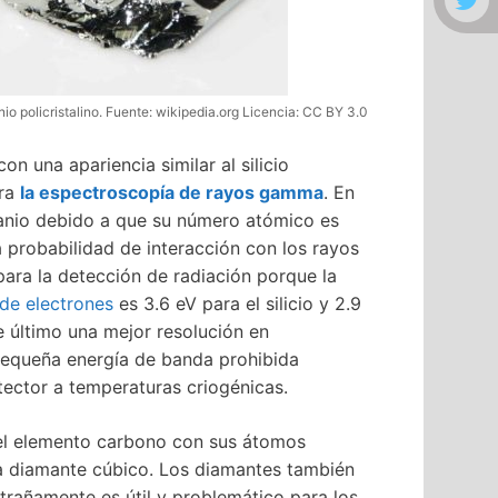
o policristalino. Fuente: wikipedia.org Licencia: CC BY 3.0
on una apariencia similar al silicio
ara
la espectroscopía de rayos gamma
. En
manio debido a que su número atómico es
a probabilidad de interacción con los rayos
para la detección de radiación porque la
 de electrones
es 3.6 eV para el silicio y 2.9
e último una mejor resolución en
 pequeña energía de banda prohibida
tector a temperaturas criogénicas.
del elemento carbono con sus átomos
da diamante cúbico. Los diamantes también
trañamente es útil y problemático para los