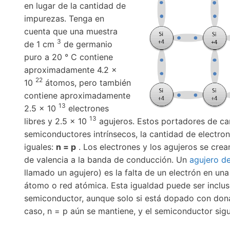
en lugar de la cantidad de
impurezas. Tenga en
cuenta que una muestra
3
de 1 cm
de germanio
puro a 20 ° C contiene
aproximadamente 4.2 ×
22
10
átomos, pero también
contiene aproximadamente
13
2.5 x 10
electrones
13
libres y 2.5 x 10
agujeros. Estos portadores de ca
semiconductores intrínsecos, la cantidad de electro
iguales:
n = p
. Los electrones y los agujeros se crea
de valencia a la banda de conducción. Un
agujero de
llamado un agujero) es la falta de un electrón en un
átomo o red atómica. Esta igualdad puede ser inclu
semiconductor, aunque solo si está dopado con dona
caso, n = p aún se mantiene, y el semiconductor sig